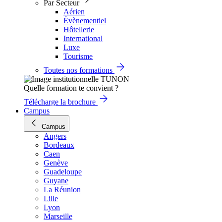
Par Secteur
Aérien
Évènementiel
Hôtellerie
International
Luxe
Tourisme
Toutes nos formations
Quelle formation te convient ?
Télécharge la brochure
Campus
Campus
Angers
Bordeaux
Caen
Genève
Guadeloupe
Guyane
La Réunion
Lille
Lyon
Marseille