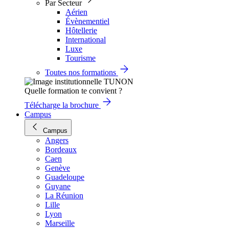
Par Secteur
Aérien
Évènementiel
Hôtellerie
International
Luxe
Tourisme
Toutes nos formations
Quelle formation te convient ?
Télécharge la brochure
Campus
Campus
Angers
Bordeaux
Caen
Genève
Guadeloupe
Guyane
La Réunion
Lille
Lyon
Marseille