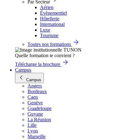
Par Secteur
Aérien
Évènementiel
Hôtellerie
International
Luxe
Tourisme
Toutes nos formations
Quelle formation te convient ?
Télécharge la brochure
Campus
Campus
Angers
Bordeaux
Caen
Genève
Guadeloupe
Guyane
La Réunion
Lille
Lyon
Marseille