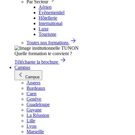
Par Secteur
Aérien
Évènementiel
Hôtellerie
International
Luxe
Tourisme
Toutes nos formations
Quelle formation te convient ?
Télécharge la brochure
Campus
Campus
Angers
Bordeaux
Caen
Genève
Guadeloupe
Guyane
La Réunion
Lille
Lyon
Marseille