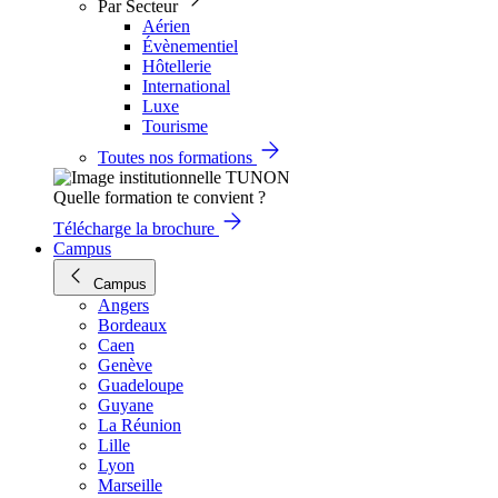
Par Secteur
Aérien
Évènementiel
Hôtellerie
International
Luxe
Tourisme
Toutes nos formations
Quelle formation te convient ?
Télécharge la brochure
Campus
Campus
Angers
Bordeaux
Caen
Genève
Guadeloupe
Guyane
La Réunion
Lille
Lyon
Marseille