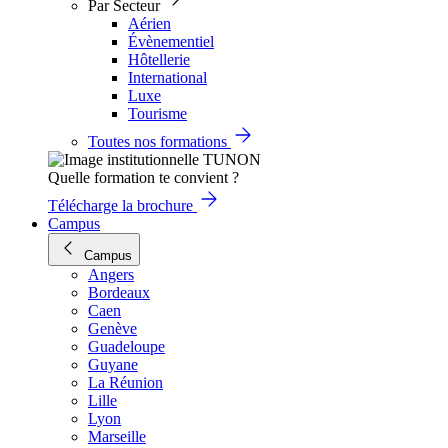
Par Secteur
Aérien
Évènementiel
Hôtellerie
International
Luxe
Tourisme
Toutes nos formations
Quelle formation te convient ?
Télécharge la brochure
Campus
Campus
Angers
Bordeaux
Caen
Genève
Guadeloupe
Guyane
La Réunion
Lille
Lyon
Marseille