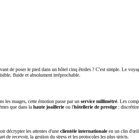
 de poser le pied dans un hôtel cinq étoiles ? C'est simple. Le voyage
nvisible, fluide et absolument irréprochable.
ans les nuages, cette émotion passe par un
service millimétré
. Les compa
mêmes que dans la
haute joaillerie
ou l'
hôtellerie de prestige
: discrétio
voir décrypter les attentes d'une
clientèle internationale
en un clin d'œil
art de recevoir, la gestion du stress et les protocoles les plus stricts.