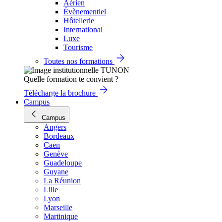
Aérien
Évènementiel
Hôtellerie
International
Luxe
Tourisme
Toutes nos formations
Quelle formation te convient ?
Télécharge la brochure
Campus
Campus
Angers
Bordeaux
Caen
Genève
Guadeloupe
Guyane
La Réunion
Lille
Lyon
Marseille
Martinique