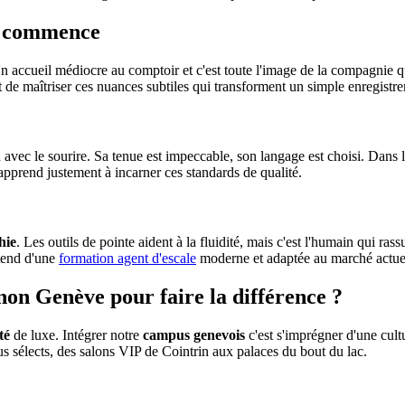
out commence
Un accueil médiocre au comptoir et c'est toute l'image de la compagnie qu
de maîtriser ces nuances subtiles qui transforment un simple enregistr
u avec le sourire. Sa tenue est impeccable, son langage est choisi. Dans
pprend justement à incarner ces standards de qualité.
hie
. Les outils de pointe aident à la fluidité, mais c'est l'humain qui rass
ttend d'une
formation agent d'escale
moderne et adaptée au marché actue
non Genève pour faire la différence ?
té
de luxe. Intégrer notre
campus genevois
c'est s'imprégner d'une cult
s sélects, des salons VIP de Cointrin aux palaces du bout du lac.