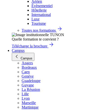
Aérien
Évènementiel
Hôtellerie
International
Luxe
Tourisme
Toutes nos formations
Quelle formation te convient ?
Télécharge la brochure
Campus
Campus
Angers
Bordeaux
Caen
Genève
Guadeloupe
Guyane
La Réunion
Lille
Lyon
Marseille
Martinique