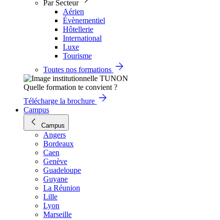
Par Secteur
Aérien
Évènementiel
Hôtellerie
International
Luxe
Tourisme
Toutes nos formations
Quelle formation te convient ?
Télécharge la brochure
Campus
Campus
Angers
Bordeaux
Caen
Genève
Guadeloupe
Guyane
La Réunion
Lille
Lyon
Marseille