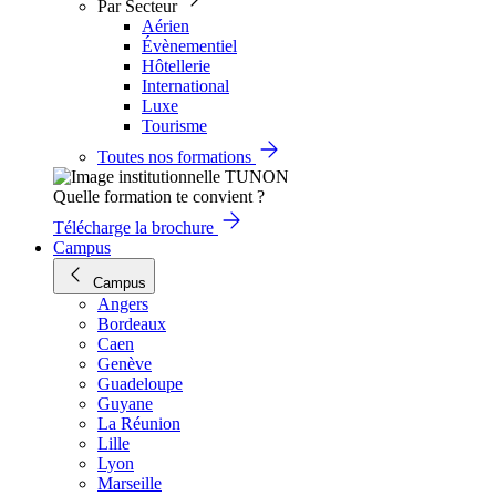
Par Secteur
Aérien
Évènementiel
Hôtellerie
International
Luxe
Tourisme
Toutes nos formations
Quelle formation te convient ?
Télécharge la brochure
Campus
Campus
Angers
Bordeaux
Caen
Genève
Guadeloupe
Guyane
La Réunion
Lille
Lyon
Marseille