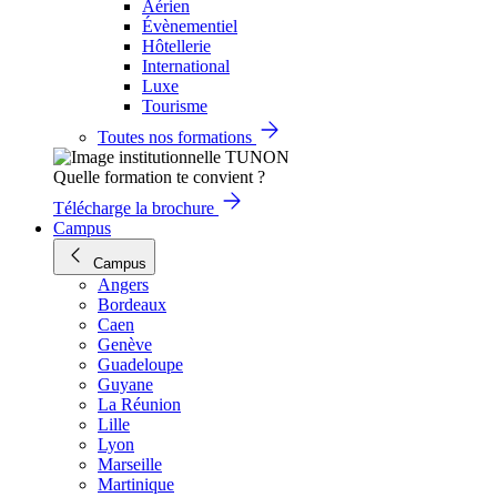
Aérien
Évènementiel
Hôtellerie
International
Luxe
Tourisme
Toutes nos formations
Quelle formation te convient ?
Télécharge la brochure
Campus
Campus
Angers
Bordeaux
Caen
Genève
Guadeloupe
Guyane
La Réunion
Lille
Lyon
Marseille
Martinique