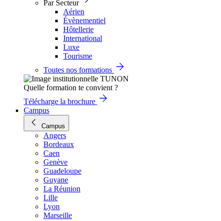
Par Secteur
Aérien
Évènementiel
Hôtellerie
International
Luxe
Tourisme
Toutes nos formations
Quelle formation te convient ?
Télécharge la brochure
Campus
Campus
Angers
Bordeaux
Caen
Genève
Guadeloupe
Guyane
La Réunion
Lille
Lyon
Marseille