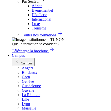
Par Secteur
Aérien
Évènementiel
Hôtellerie
International
Luxe
Tourisme
Toutes nos formations
Quelle formation te convient ?
Télécharge la brochure
Campus
Campus
Angers
Bordeaux
Caen
Genève
Guadeloupe
Guyane
La Réunion
Lille
Lyon
Marseille