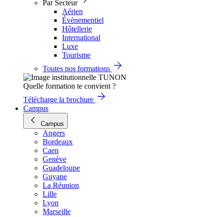
Par Secteur
Aérien
Évènementiel
Hôtellerie
International
Luxe
Tourisme
Toutes nos formations
Quelle formation te convient ?
Télécharge la brochure
Campus
Campus
Angers
Bordeaux
Caen
Genève
Guadeloupe
Guyane
La Réunion
Lille
Lyon
Marseille