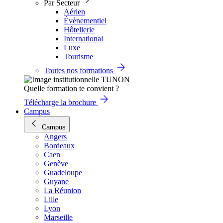
Par Secteur
Aérien
Évènementiel
Hôtellerie
International
Luxe
Tourisme
Toutes nos formations
Quelle formation te convient ?
Télécharge la brochure
Campus
Campus
Angers
Bordeaux
Caen
Genève
Guadeloupe
Guyane
La Réunion
Lille
Lyon
Marseille