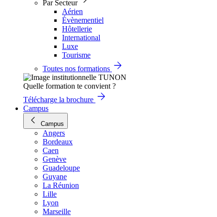
Par Secteur
Aérien
Évènementiel
Hôtellerie
International
Luxe
Tourisme
Toutes nos formations
Quelle formation te convient ?
Télécharge la brochure
Campus
Campus
Angers
Bordeaux
Caen
Genève
Guadeloupe
Guyane
La Réunion
Lille
Lyon
Marseille