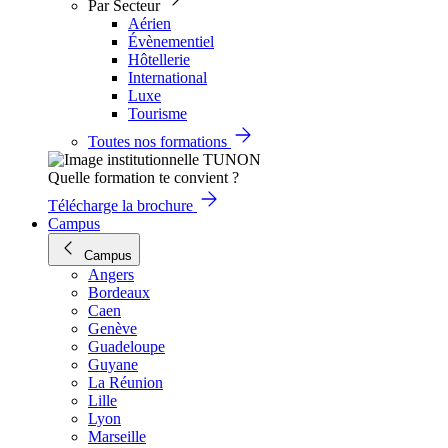
Par Secteur
Aérien
Évènementiel
Hôtellerie
International
Luxe
Tourisme
Toutes nos formations
Quelle formation te convient ?
Télécharge la brochure
Campus
Campus
Angers
Bordeaux
Caen
Genève
Guadeloupe
Guyane
La Réunion
Lille
Lyon
Marseille