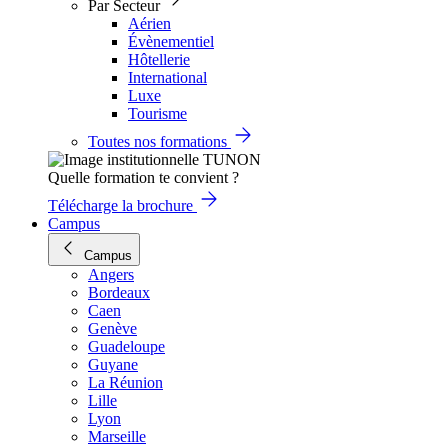
Par Secteur
Aérien
Évènementiel
Hôtellerie
International
Luxe
Tourisme
Toutes nos formations
Quelle formation te convient ?
Télécharge la brochure
Campus
Campus
Angers
Bordeaux
Caen
Genève
Guadeloupe
Guyane
La Réunion
Lille
Lyon
Marseille