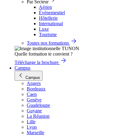
Par Secteur
Aérien
Évènementiel
Hôtellerie
International
Luxe
Tourisme
Toutes nos formations
Quelle formation te convient ?
Télécharge la brochure
Campus
Campus
Angers
Bordeaux
Caen
Genève
Guadeloupe
Guyane
La Réunion
Lille
Lyon
Marseille