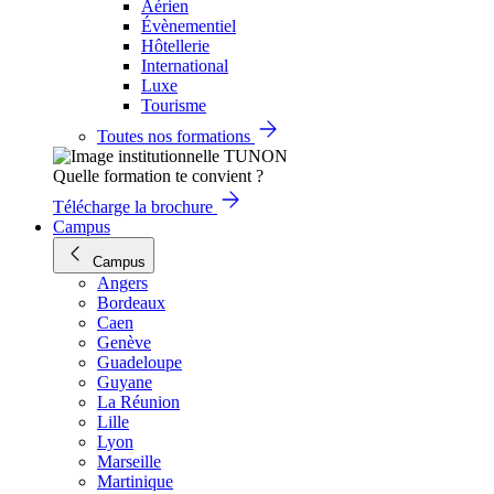
Aérien
Évènementiel
Hôtellerie
International
Luxe
Tourisme
Toutes nos formations
Quelle formation te convient ?
Télécharge la brochure
Campus
Campus
Angers
Bordeaux
Caen
Genève
Guadeloupe
Guyane
La Réunion
Lille
Lyon
Marseille
Martinique