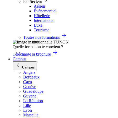
Par Secteur
Aérien
Évènementiel
Hôtellerie
International
Luxe
Tourisme
Toutes nos formations
Quelle formation te convient ?
Télécharge la brochure
Campus
Campus
Angers
Bordeaux
Caen
Genève
Guadeloupe
Guyane
La Réunion
Lille
Lyon
Marseille