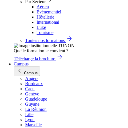
Par Secteur
Aérien
Évènementiel
Hôtellerie
International
Luxe
Tourisme
Toutes nos formations
Quelle formation te convient ?
Télécharge la brochure
Campus
Campus
Angers
Bordeaux
Caen
Genève
Guadeloupe
Guyane
La Réunion
Lille
Lyon
Marseille