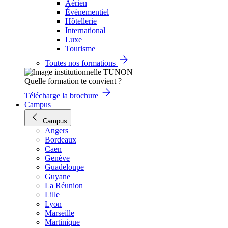
Aérien
Évènementiel
Hôtellerie
International
Luxe
Tourisme
Toutes nos formations
Quelle formation te convient ?
Télécharge la brochure
Campus
Campus
Angers
Bordeaux
Caen
Genève
Guadeloupe
Guyane
La Réunion
Lille
Lyon
Marseille
Martinique