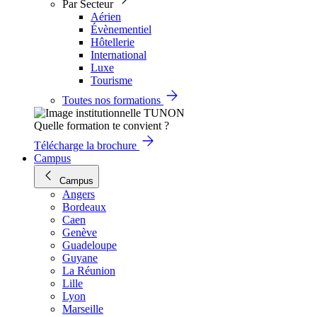
Par Secteur
Aérien
Évènementiel
Hôtellerie
International
Luxe
Tourisme
Toutes nos formations
Quelle formation te convient ?
Télécharge la brochure
Campus
Campus
Angers
Bordeaux
Caen
Genève
Guadeloupe
Guyane
La Réunion
Lille
Lyon
Marseille