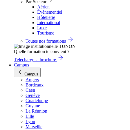
Par Secteur
Aérien
Évènementiel
Hôtellerie
International
Luxe
Tourisme
Toutes nos formations
Quelle formation te convient ?
Télécharge la brochure
Campus
Campus
Angers
Bordeaux
Caen
Genève
Guadeloupe
Guyane
La Réunion
Lille
Lyon
Marseille