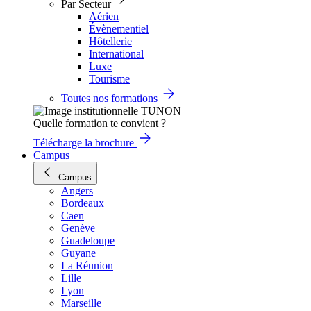
Par Secteur
Aérien
Évènementiel
Hôtellerie
International
Luxe
Tourisme
Toutes nos formations
Quelle formation te convient ?
Télécharge la brochure
Campus
Campus
Angers
Bordeaux
Caen
Genève
Guadeloupe
Guyane
La Réunion
Lille
Lyon
Marseille