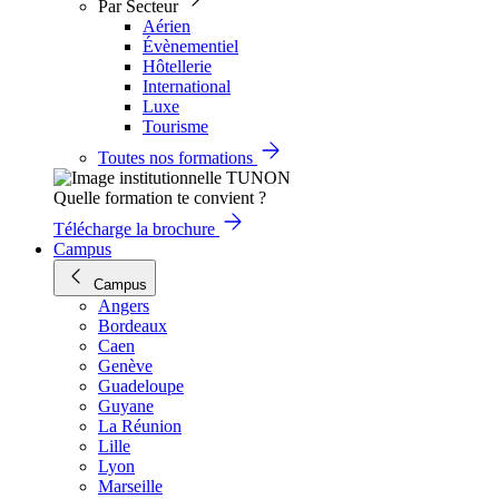
Par Secteur
Aérien
Évènementiel
Hôtellerie
International
Luxe
Tourisme
Toutes nos formations
Quelle formation te convient ?
Télécharge la brochure
Campus
Campus
Angers
Bordeaux
Caen
Genève
Guadeloupe
Guyane
La Réunion
Lille
Lyon
Marseille