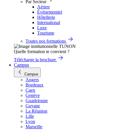
Par Secteur
Aérien
Évènementiel
Hôtellerie
International
Luxe
Tourisme
Toutes nos formations
Quelle formation te convient ?
Télécharge la brochure
Campus
Campus
Angers
Bordeaux
Caen
Genève
Guadeloupe
Guyane
La Réunion
Lille
Lyon
Marseille