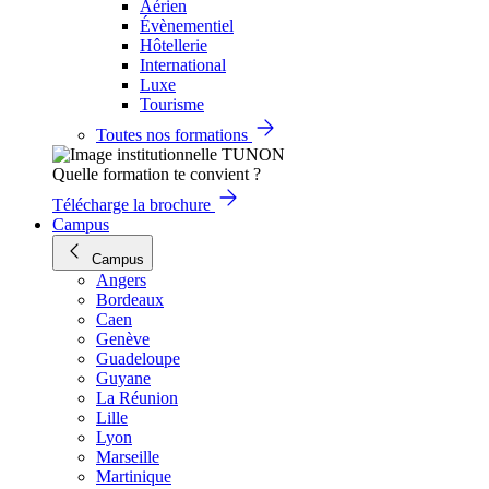
Aérien
Évènementiel
Hôtellerie
International
Luxe
Tourisme
Toutes nos formations
Quelle formation te convient ?
Télécharge la brochure
Campus
Campus
Angers
Bordeaux
Caen
Genève
Guadeloupe
Guyane
La Réunion
Lille
Lyon
Marseille
Martinique