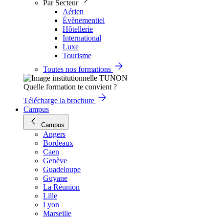
Par Secteur
Aérien
Évènementiel
Hôtellerie
International
Luxe
Tourisme
Toutes nos formations
Quelle formation te convient ?
Télécharge la brochure
Campus
Campus
Angers
Bordeaux
Caen
Genève
Guadeloupe
Guyane
La Réunion
Lille
Lyon
Marseille