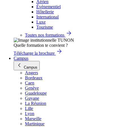
Aérien
Évènementiel
Hôtellerie
International
Luxe
Tourisme
Toutes nos formations
Quelle formation te convient ?
Télécharge la brochure
Campus
Campus
Angers
Bordeaux
Caen
Genève
Guadeloupe
Guyane
La Réunion
Lille
Lyon
Marseille
Martinique