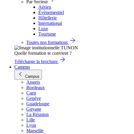
Par Secteur
Aérien
Évènementiel
Hôtellerie
International
Luxe
Tourisme
Toutes nos formations
Quelle formation te convient ?
Télécharge la brochure
Campus
Campus
Angers
Bordeaux
Caen
Genève
Guadeloupe
Guyane
La Réunion
Lille
Lyon
Marseille