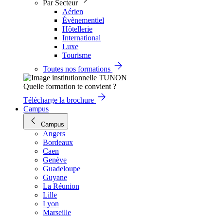
Par Secteur
Aérien
Évènementiel
Hôtellerie
International
Luxe
Tourisme
Toutes nos formations
Quelle formation te convient ?
Télécharge la brochure
Campus
Campus
Angers
Bordeaux
Caen
Genève
Guadeloupe
Guyane
La Réunion
Lille
Lyon
Marseille