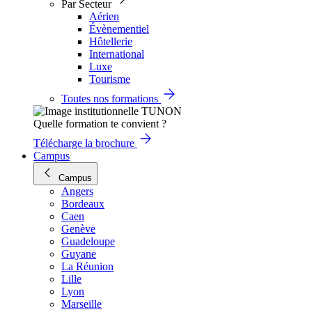
Par Secteur
Aérien
Évènementiel
Hôtellerie
International
Luxe
Tourisme
Toutes nos formations
Quelle formation te convient ?
Télécharge la brochure
Campus
Campus
Angers
Bordeaux
Caen
Genève
Guadeloupe
Guyane
La Réunion
Lille
Lyon
Marseille