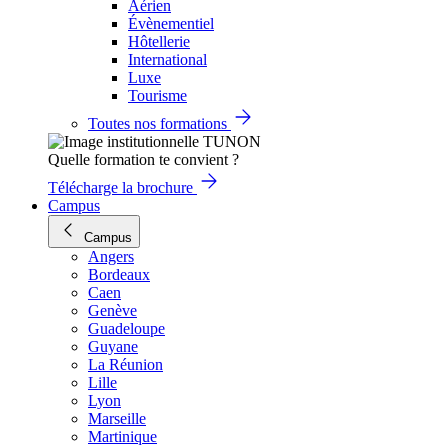
Aérien
Évènementiel
Hôtellerie
International
Luxe
Tourisme
Toutes nos formations
Quelle formation te convient ?
Télécharge la brochure
Campus
Campus
Angers
Bordeaux
Caen
Genève
Guadeloupe
Guyane
La Réunion
Lille
Lyon
Marseille
Martinique