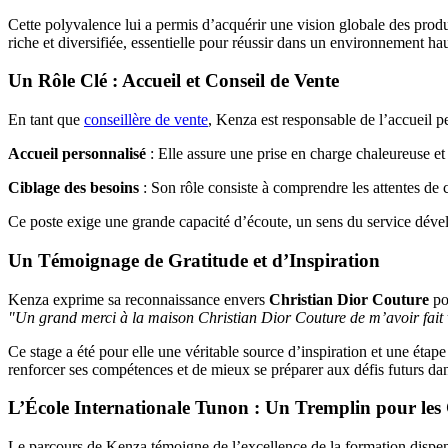
Cette polyvalence lui a permis d’acquérir une vision globale des produi
riche et diversifiée, essentielle pour réussir dans un environnement h
Un Rôle Clé : Accueil et Conseil de Vente
En tant que
conseillère de vente
, Kenza est responsable de l’accueil pe
Accueil personnalisé
: Elle assure une prise en charge chaleureuse e
Ciblage des besoins
: Son rôle consiste à comprendre les attentes de 
Ce poste exige une grande capacité d’écoute, un sens du service dével
Un Témoignage de Gratitude et d’Inspiration
Kenza exprime sa reconnaissance envers
Christian Dior Couture
pou
"Un grand merci à la maison Christian Dior Couture de m’avoir fait vi
Ce stage a été pour elle une véritable source d’inspiration et une ét
renforcer ses compétences et de mieux se préparer aux défis futurs dan
L’École Internationale Tunon : Un Tremplin pour les
Le parcours de Kenza témoigne de l’excellence de la formation dispens