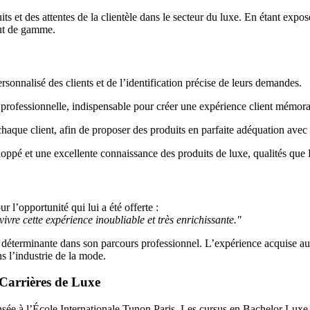
ts et des attentes de la clientèle dans le secteur du luxe. En étant expo
aut de gamme.
rsonnalisé des clients et de l’identification précise de leurs demandes.
t professionnelle, indispensable pour créer une expérience client mémora
chaque client, afin de proposer des produits en parfaite adéquation avec 
oppé et une excellente connaissance des produits de luxe, qualités que
r l’opportunité qui lui a été offerte :
vre cette expérience inoubliable et très enrichissante."
ape déterminante dans son parcours professionnel. L’expérience acquise 
s l’industrie de la mode.
 Carrières de Luxe
ée à l’École Internationale Tunon Paris. Les cursus en Bachelor Luxe of