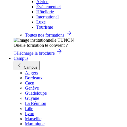
Aérien
Évènementiel
Hôtellerie
International
Luxe
Tourisme
Toutes nos formations
Quelle formation te convient ?
Télécharge la brochure
Campus
Campus
Angers
Bordeaux
Caen
Genève
Guadeloupe
Guyane
La Réunion
Lille
Lyon
Marseille
Martinique