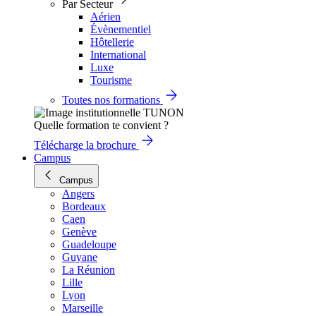
Par Secteur
Aérien
Évènementiel
Hôtellerie
International
Luxe
Tourisme
Toutes nos formations
Quelle formation te convient ?
Télécharge la brochure
Campus
Campus
Angers
Bordeaux
Caen
Genève
Guadeloupe
Guyane
La Réunion
Lille
Lyon
Marseille