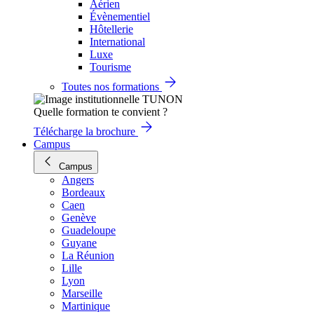
Aérien
Évènementiel
Hôtellerie
International
Luxe
Tourisme
Toutes nos formations
Quelle formation te convient ?
Télécharge la brochure
Campus
Campus
Angers
Bordeaux
Caen
Genève
Guadeloupe
Guyane
La Réunion
Lille
Lyon
Marseille
Martinique