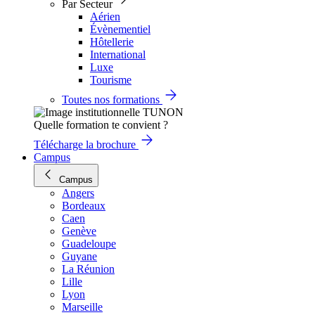
Par Secteur
Aérien
Évènementiel
Hôtellerie
International
Luxe
Tourisme
Toutes nos formations
Quelle formation te convient ?
Télécharge la brochure
Campus
Campus
Angers
Bordeaux
Caen
Genève
Guadeloupe
Guyane
La Réunion
Lille
Lyon
Marseille