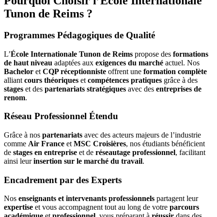
Pourquoi Choisir l’École Internationale
Tunon de Reims ?
Programmes Pédagogiques de Qualité
L’
École Internationale Tunon de Reims
propose des
formations
de haut niveau
adaptées aux
exigences du marché
actuel. Nos
Bachelor
et
CQP réceptionniste
offrent une
formation complète
alliant
cours théoriques
et
compétences pratiques
grâce à des
stages
et des
partenariats stratégiques
avec des
entreprises de
renom
.
Réseau Professionnel Étendu
Grâce à nos
partenariats
avec des acteurs majeurs de l’industrie
comme
Air France
et
MSC Croisières
, nos étudiants bénéficient
de
stages en entreprise
et de
réseautage professionnel
, facilitant
ainsi leur
insertion sur le marché du travail
.
Encadrement par des Experts
Nos
enseignants et intervenants professionnels
partagent leur
expertise
et vous accompagnent tout au long de votre
parcours
académique
et
professionnel
, vous préparant à
réussir
dans des