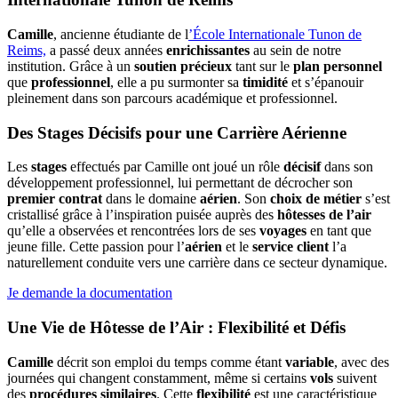
Camille
, ancienne étudiante de l
’École Internationale Tunon de
Reims,
a passé deux années
enrichissantes
au sein de notre
institution. Grâce à un
soutien précieux
tant sur le
plan personnel
que
professionnel
, elle a pu surmonter sa
timidité
et s’épanouir
pleinement dans son parcours académique et professionnel.
Des Stages Décisifs pour une Carrière Aérienne
Les
stages
effectués par Camille ont joué un rôle
décisif
dans son
développement professionnel, lui permettant de décrocher son
premier contrat
dans le domaine
aérien
. Son
choix de métier
s’est
cristallisé grâce à l’inspiration puisée auprès des
hôtesses de l’air
qu’elle a observées et rencontrées lors de ses
voyages
en tant que
jeune fille. Cette passion pour l’
aérien
et le
service client
l’a
naturellement conduite vers une carrière dans ce secteur dynamique.
Je demande la documentation
Une Vie de Hôtesse de l’Air : Flexibilité et Défis
Camille
décrit son emploi du temps comme étant
variable
, avec des
journées qui changent constamment, même si certains
vols
suivent
des
procédures similaires
. Cette
flexibilité
est une caractéristique