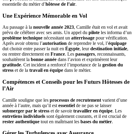
essentielle du métier d’
hôtesse de l’air
.
Une Expérience Mémorable en Vol
Au passage à la
nouvelle année 2023
, Camille était en vol et avait
prévu de célébrer avec ses amis. Un appel du
pilote
les informa d’un
problème technique
nécessitant un
atterrissage
pour vérification.
Après avoir obtenu l’
autorisation
de reprendre le vol, l’
équipage
dut choisir entre passer la nuit en
Égypte
, leur
destination initiale
,
ou rentrer directement en
France
. Les
passagers
, reconnaissants,
souhaitèrent la
bonne année
dans l’avion et exprimèrent leur
gratitude
. Cet incident a renforcé l’importance de la
gestion du
stress
et de la
travail en équipe
dans le métier.
Compétences et Conseils pour les Futurs Hôtesses de
l’Air
Camille souligne que les
processus de recrutement
varient d’une
année à l’autre, mais qu’il est
essentiel
de ne pas se laisser
submerger par le stress
et de savoir
travailler en équipe
. Les
entretiens individuels
sont également courants, et il est crucial de
rester authentique
tout en maîtrisant les
bases du métier
.
Gérer les Turbulences avec Assurance