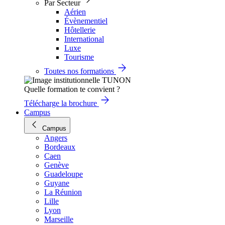
Par Secteur
Aérien
Évènementiel
Hôtellerie
International
Luxe
Tourisme
Toutes nos formations
Quelle formation te convient ?
Télécharge la brochure
Campus
Campus
Angers
Bordeaux
Caen
Genève
Guadeloupe
Guyane
La Réunion
Lille
Lyon
Marseille