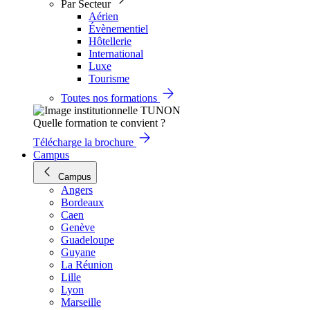
Par Secteur
Aérien
Évènementiel
Hôtellerie
International
Luxe
Tourisme
Toutes nos formations
Quelle formation te convient ?
Télécharge la brochure
Campus
Campus
Angers
Bordeaux
Caen
Genève
Guadeloupe
Guyane
La Réunion
Lille
Lyon
Marseille