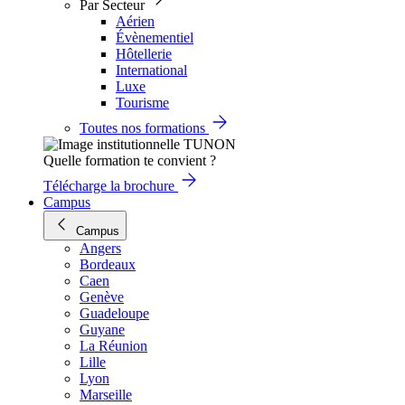
Par Secteur
Aérien
Évènementiel
Hôtellerie
International
Luxe
Tourisme
Toutes nos formations
Quelle formation te convient ?
Télécharge la brochure
Campus
Campus
Angers
Bordeaux
Caen
Genève
Guadeloupe
Guyane
La Réunion
Lille
Lyon
Marseille