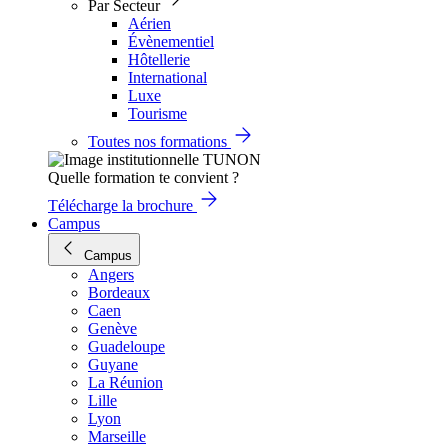
Par Secteur
Aérien
Évènementiel
Hôtellerie
International
Luxe
Tourisme
Toutes nos formations
Quelle formation te convient ?
Télécharge la brochure
Campus
Campus
Angers
Bordeaux
Caen
Genève
Guadeloupe
Guyane
La Réunion
Lille
Lyon
Marseille