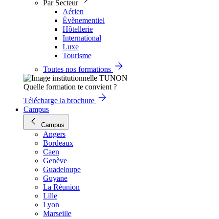
Par Secteur
Aérien
Évènementiel
Hôtellerie
International
Luxe
Tourisme
Toutes nos formations
Quelle formation te convient ?
Télécharge la brochure
Campus
Campus
Angers
Bordeaux
Caen
Genève
Guadeloupe
Guyane
La Réunion
Lille
Lyon
Marseille