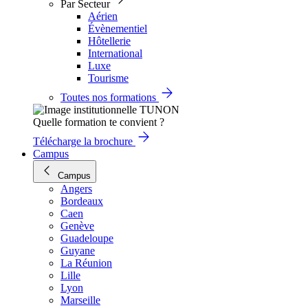
Par Secteur
Aérien
Évènementiel
Hôtellerie
International
Luxe
Tourisme
Toutes nos formations
Quelle formation te convient ?
Télécharge la brochure
Campus
Campus
Angers
Bordeaux
Caen
Genève
Guadeloupe
Guyane
La Réunion
Lille
Lyon
Marseille