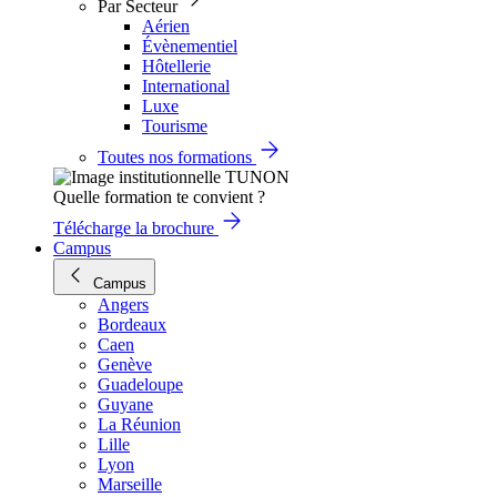
Par Secteur
Aérien
Évènementiel
Hôtellerie
International
Luxe
Tourisme
Toutes nos formations
Quelle formation te convient ?
Télécharge la brochure
Campus
Campus
Angers
Bordeaux
Caen
Genève
Guadeloupe
Guyane
La Réunion
Lille
Lyon
Marseille