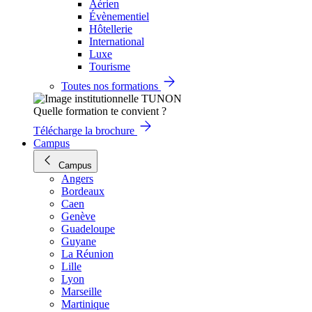
Aérien
Évènementiel
Hôtellerie
International
Luxe
Tourisme
Toutes nos formations
Quelle formation te convient ?
Télécharge la brochure
Campus
Campus
Angers
Bordeaux
Caen
Genève
Guadeloupe
Guyane
La Réunion
Lille
Lyon
Marseille
Martinique