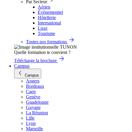
Par Secteur
Aérien
Évènementiel
Hôtellerie
International
Luxe
Tourisme
Toutes nos formations
Quelle formation te convient ?
Télécharge la brochure
Campus
Campus
Angers
Bordeaux
Caen
Genève
Guadeloupe
Guyane
La Réunion
Lille
Lyon
Marseille