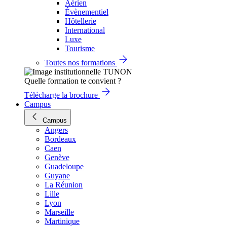
Aérien
Évènementiel
Hôtellerie
International
Luxe
Tourisme
Toutes nos formations
Quelle formation te convient ?
Télécharge la brochure
Campus
Campus
Angers
Bordeaux
Caen
Genève
Guadeloupe
Guyane
La Réunion
Lille
Lyon
Marseille
Martinique