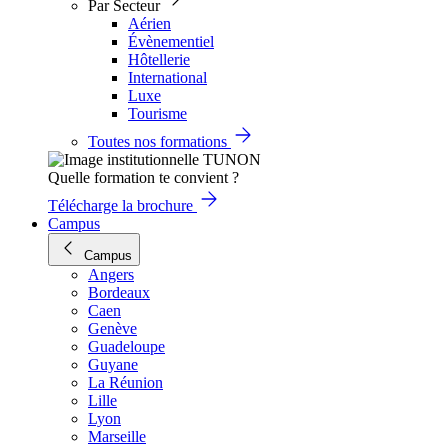
Par Secteur
Aérien
Évènementiel
Hôtellerie
International
Luxe
Tourisme
Toutes nos formations
Quelle formation te convient ?
Télécharge la brochure
Campus
Campus
Angers
Bordeaux
Caen
Genève
Guadeloupe
Guyane
La Réunion
Lille
Lyon
Marseille